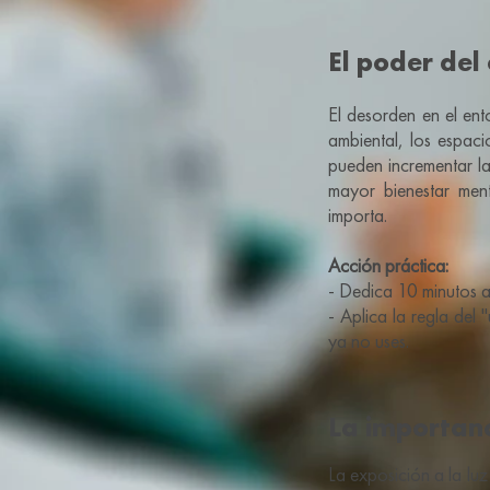
El poder del
El desorden en el ent
ambiental, los espac
pueden incrementar l
mayor bienestar ment
importa.
Acción práctica:
- Dedica 10 minutos a
- Aplica la regla del
ya no uses.
La importanc
La exposición a la luz