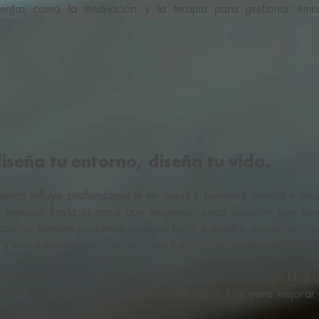
ientas como la meditación y la terapia para gestionar emo
diseña tu entorno, diseña tu vida.
tamos influye profundamente en nuestro bienestar mental y e
 espacio hasta la ropa que elegimos, cada decisión que tom
nque no siempre podamos cambiar todo a nuestro alrededor, los
o y social pueden ser el primer paso hacia un bienestar mental dur
e trabaje a nuestro favor es una inversión en nuestra felicidad,
gúntate: ¿qué pequeño cambio puedes hacer hoy para mejorar 