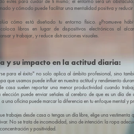
o estés para cuidar de ti mismo; el entorno será un obstáculo.
nado y cómodo puede facilitar una mentalidad positiva y reducir e
lúa cómo está diseñado tu entorno físico. ¿Promueve hábi
oloca libros en lugar de dispositivos electrónicos al alca
ansar y trabajar, y reduce distracciones visuales.
a y su impacto en la actitud diaria:
rse para el éxito" no solo aplica al ámbito profesional, sino tamb
pa que usamos puede influir en nuestra actitud y rendimiento durant
sde casa suelen reportar una menor productividad cuando traba
elección puede enviar señales al cerebro de que es un día de 
s a una oficina puede marcar la diferencia en tu enfoque mental y p
e trabajes desde casa o tengas un día libre, elige una vestimenta q
tivar. No se trata de incomodidad, sino de intención: la ropa ade
concentración y positividad.