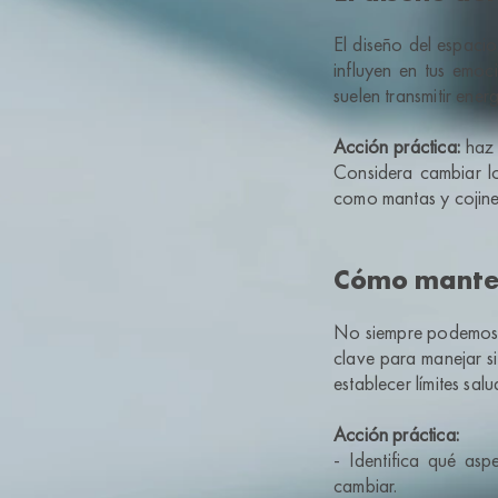
El diseño del espacio
influyen en tus emoc
suelen transmitir ener
Acción práctica:
haz 
Considera cambiar lo
como mantas y cojine
Cómo manten
No siempre podemos c
clave para manejar si
establecer límites sal
Acción práctica:
- Identifica qué asp
cambiar.