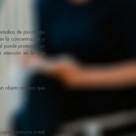
studios de psicología
an la concentración y
nal puede promover un
ra atención en lo que
 un objeto antiguo que
 Lugares oscuros o mal