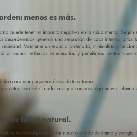
 orden: menos es más.
orno puede tener un impacto negativo en la salud mental. Según e
ios desordenados generan una sensación de caos interno, dificult
a ansiedad. Mantener un espacio ordenado, minimalista y funcio
al al reducir estímulos innecesarios y permitirnos centrar nuest
l día a ordenar pequeñas áreas de tu entorno.
 "uno entra, uno sale": cada vez que compres algo nuevo, elimina
ia de la luz natural.
 natural es crucial para regular nuestro estado de ánimo y energía.