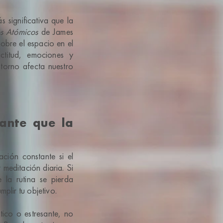
 significativa que la
s Atómicos
de James
sobre el espacio en el
ctitud, emociones y
torno afecta nuestro
ante que la
ción constante si el
 meditación diaria. Si
la rutina se pierda
mplir tu objetivo.
ico o estresante, no