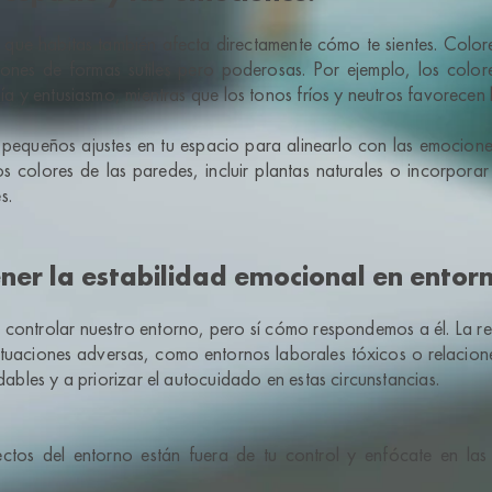
 que habitas también afecta directamente cómo te sientes. Colore
iones de formas sutiles pero poderosas. Por ejemplo, los colores
gía y entusiasmo, mientras que los tonos fríos y neutros favorecen 
pequeños ajustes en tu espacio para alinearlo con las emociones
s colores de las paredes, incluir plantas naturales o incorpora
s.
er la estabilidad emocional en entorn
ontrolar nuestro entorno, pero sí cómo respondemos a él. La res
tuaciones adversas, como entornos laborales tóxicos o relaciones
udables y a priorizar el autocuidado en estas circunstancias.
ectos del entorno están fuera de tu control y enfócate en las