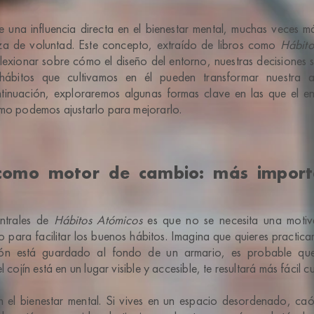
 una influencia directa en el bienestar mental, muchas veces más
rza de voluntad. Este concepto, extraído de libros como
Hábito
flexionar sobre cómo el diseño del entorno, nuestras decisiones 
hábitos que cultivamos en él pueden transformar nuestra a
tinuación, exploraremos algunas formas clave en las que el en
ómo podemos ajustarlo para mejorarlo.
 como motor de cambio: más import
ntrales de
Hábitos Atómicos
es que no se necesita una motiva
 para facilitar los buenos hábitos. Imagina que quieres practicar
ión está guardado al fondo de un armario, es probable que 
 cojín está en un lugar visible y accesible, te resultará más fácil cu
el bienestar mental. Si vives en un espacio desordenado, caót