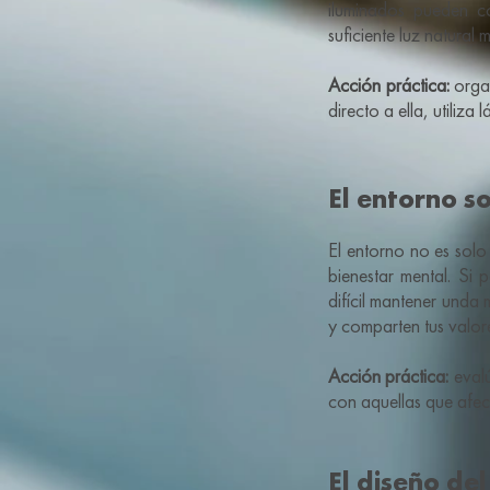
iluminados pueden co
suficiente luz natural
Acción práctica:
organ
directo a ella, utiliza 
El entorno s
El entorno no es solo
bienestar mental. Si
difícil mantener unda
y comparten tus valore
Acción práctica:
evalú
con aquellas que afec
El diseño de