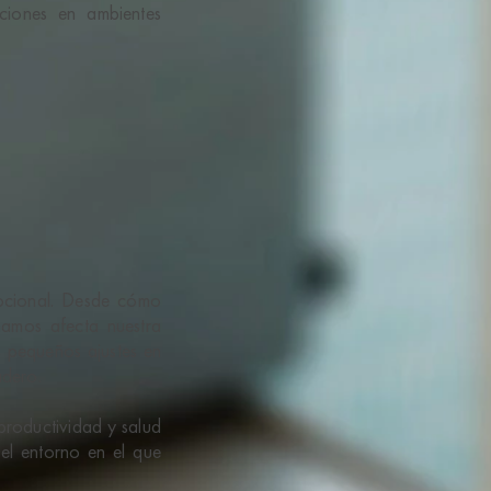
ciones en ambientes
mocional. Desde cómo
amos afecta nuestra
 pequeños ajustes en
adero.
 productividad y salud
el entorno en el que