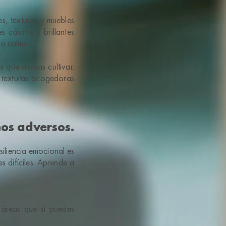
s, texturas y muebles
 cálidos y brillantes
la calma.
 que deseas cultivar.
r texturas acogedoras
os adversos.
iliencia emocional es
 difíciles. Aprende a
 áreas que sí puedes