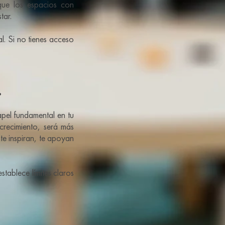
 que los espacios con
tar.
. Si no tienes acceso
.
apel fundamental en tu
crecimiento, será más
te inspiran, te apoyan
stablece límites claros