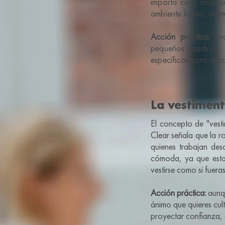
importa cuán motivad
ambiente limpio, orde
Acción práctica:
eva
pequeños cambios: c
específicas para desc
La vestiment
El concepto de "vesti
Clear señala que la ro
quienes trabajan de
cómoda, ya que esta 
vestirse como si fuera
Acción práctica:
aunqu
ánimo que quieres cul
proyectar confianza, 