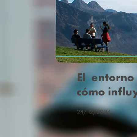
El entorno
cómo influ
24
/12/2024