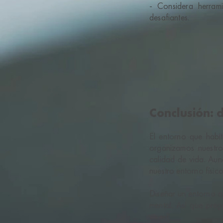
- Considera herram
desafiantes.
Conclusión: 
El entorno que habi
organizamos nuestro
calidad de vida. Au
nuestro entorno físic
Diseñar un entorno qu
mental. Así que pre
vives?