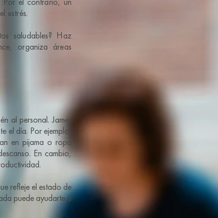
 Por el contrario, un
l estrés.
tos saludables? Haz
nce, organiza áreas
ién al personal. James
e el día. Por ejemplo,
jan en pijama o ropa
descanso. En cambio,
roductividad.
ue refleje el estado de
cuada puede ayudarte a