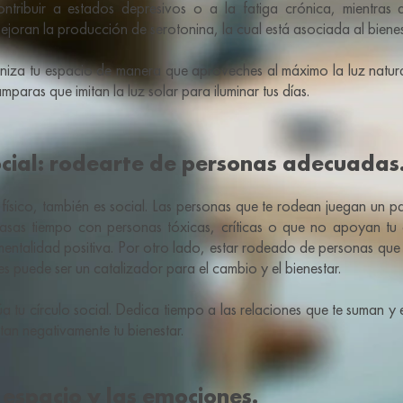
ntribuir a estados depresivos o a la fatiga crónica, mientras
 mejoran la producción de serotonina, la cual está asociada al bienes
iza tu espacio de manera que aproveches al máximo la luz natural
lámparas que imitan la luz solar para iluminar tus días.
ocial: rodearte de personas adecuadas
 físico, también es social. Las personas que te rodean juegan un p
 pasas tiempo con personas tóxicas, críticas o que no apoyan tu 
 mentalidad positiva. Por otro lado, estar rodeado de personas que 
s puede ser un catalizador para el cambio y el bienestar.
a tu círculo social. Dedica tiempo a las relaciones que te suman y e
tan negativamente tu bienestar.
l espacio y las emociones.