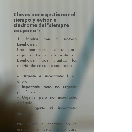
Claves para gestionar el
tiempo y evitar el
síndrome del "siempre
ocupado":
1. Prioriza con el método
Eisenhower:
Una herramienta eficaz para
organizar tareas es la matriz de
Eisenhower, que clasifica las
actividades en cuatro cuadrantes:
- Urgente e importante:
hazlo
ahora.
- Importante pero no urgente:
planifícalo.
- Urgente pero no importante:
delégalo.
- Ni urgente ni importante:
elimínalo.
Esto ayuda a centrarte en lo
esencial y a liberar tiempo para