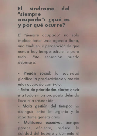
El síndrome del
"siempre
ocupado": ¿qué es
y por qué ocurre?
El "siempre ocupado" no solo
implica tener una agenda llena,
sino también la percepción de que
nunca hay tiempo suficiente para
todo. Esta sensación puede
deberse a:
- Presión social:
la sociedad
glorifica la productividad y asocia
estar ocupado con éxito.
- Falta de prioridades claras:
decir
sí a todo sin un propósito definido
lleva a la saturación.
- Mala gestión del tiempo:
no
distinguir entre lo urgente y lo
importante genera caos.
- Multitarea excesiva:
aunque
parece eficiente, reduce la
calidad del trabajo y aumenta el