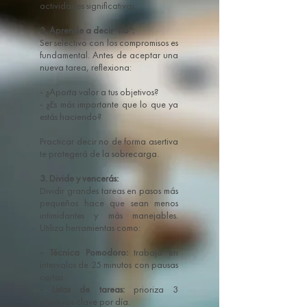
actividades significativas.
2. Aprende a decir "no":
Ser selectivo con los compromisos es
fundamental. Antes de aceptar una
nueva tarea, reflexiona:
- ¿Aporta valor a tus objetivos?
- ¿Es más importante que lo que ya
estás haciendo?
Practicar decir no de forma asertiva
te protegerá de la sobrecarga.
3. Divide y vencerás:
Dividir grandes tareas en pasos más
pequeños hace que sean menos
intimidantes y más manejables.
Utiliza herramientas como:
- Técnica Pomodoro:
trabaja en
intervalos de 25 minutos con pausas
cortas.
- Listas de tareas:
prioriza 3
objetivos clave por día.