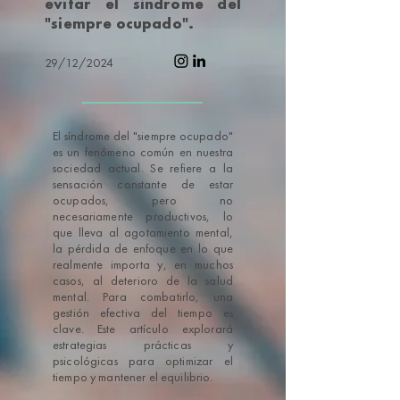
evitar el síndrome del
"siempre ocupado".
29
/12/2024
El síndrome del "siempre ocupado"
es un fenómeno común en nuestra
sociedad actual. Se refiere a la
sensación constante de estar
ocupados, pero no
necesariamente productivos, lo
que lleva al agotamiento mental,
la pérdida de enfoque en lo que
realmente importa y, en muchos
casos, al deterioro de la salud
mental. Para combatirlo, una
gestión efectiva del tiempo es
clave. Este artículo explorará
estrategias prácticas y
psicológicas para optimizar el
tiempo y mantener el equilibrio.