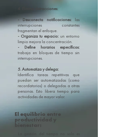
4. Elimina distracciones:
- Desconecta notificaciones:
las
interrupciones constantes
fragmentan el enfoque.
- Organiza tu espacio:
un entorno
limpio mejora la concentración.
- Define horarios específicos:
trabaja en bloques de tiempo sin
interrupciones.
5. Automatiza y delega:
Identifica tareas repetitivas que
puedan ser automatizadas (como
recordatorios) o delegadas a otras
personas. Esto libera tiempo para
actividades de mayor valor.
El equilibrio entre
productividad y
bienestar:
La gestión del tiempo no solo es