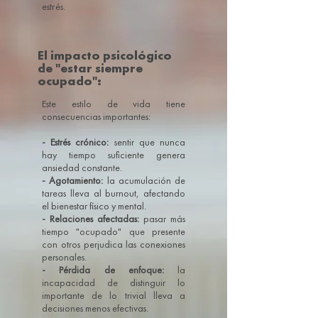
estrés.
El impacto psicológico
de "estar siempre
ocupado":
Este estilo de vida tiene
consecuencias importantes:
- Estrés crónico:
sentir que nunca
hay tiempo suficiente genera
ansiedad constante.
- Agotamiento:
la acumulación de
tareas lleva al burnout, afectando
el bienestar físico y mental.
- Relaciones afectadas:
pasar más
tiempo "ocupado" que presente
con otros perjudica las conexiones
personales.
- Pérdida de enfoque:
la
incapacidad de distinguir lo
importante de lo trivial lleva a
decisiones menos efectivas.