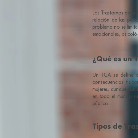
Los Trastornos de la
relación de las per
problema no se limita
emocionales, psicológ
¿Qué es un 
Un TCA se define co
consecuencias físic
mujeres, aunque son 
en todo el mundo su
pública.
Tipos de Tra