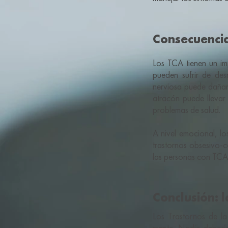
Consecuencia
Los TCA tienen un imp
pueden sufrir de des
nerviosa puede dañar 
atracón puede llevar
problemas de salud.
A nivel emocional, l
trastornos obsesivo-c
las personas con TCA 
Conclusión: 
Los Trastornos de l
mente. Nadie deberí