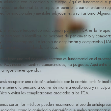
ón saludable con la comida y el cuerpo. Aquí es fundamental el p
y ayuda profesional. Estos aspectos permiten crear un entorno se
esafíos emocionales y mentales subyacentes a su trastorno. Algunas
a:
el enfoque terapéutico más común para los TCA es la terapia
as personas a identificar los patrones de pensamiento y comporta
y la imagen corporal. La terapia de aceptación y compromiso (TAC)
o ser útiles, dependiendo del caso.
cial:
tener una red de apoyo cercana es fundamental en el proceso
e TCA necesitan sentirse comprendidas, no juzgadas. Aquí entra e
s, amigos y seres queridos.
onal:
recuperar una relación saludable con la comida también impl
ue enseñe a la persona a comer de manera equilibrada y sin culpa.
 físico y evitar las complicaciones asociadas a los TCA.
unos casos, los médicos pueden recomendar el uso de antidepresiv
asociados, como la ansiedad o depresión que suelen acompañar a e