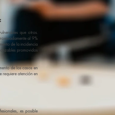
:
lnerables que otros.
proximadamente al 9%
mento de la incidencia
alcanzables promovidos
mento de los casos en
e requiere atención en
sionales, es posible