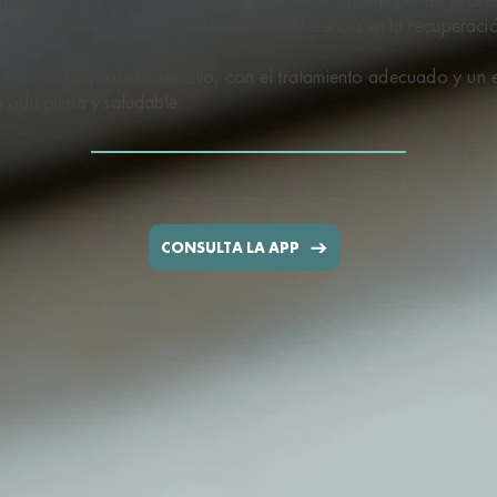
 de los seres queridos, puede hacer la diferencia en la recuperaci
CA no es un proceso sencillo, con el tratamiento adecuado y un
 vida plena y saludable.
CONSULTA LA APP