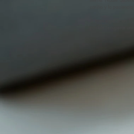
cariño y la paciencia
Si bien superar un T
posible recuperar una