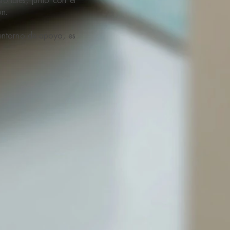
ón.
 entorno de apoyo, es