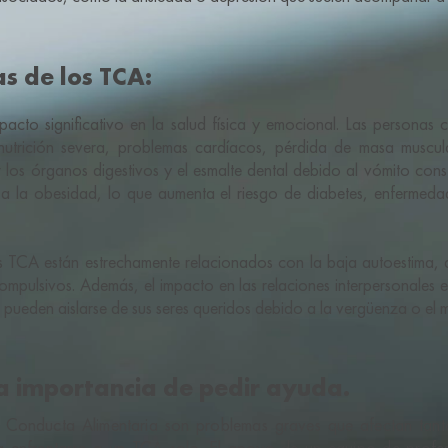
s de los TCA:
acto significativo en la salud física y emocional. Las personas 
nutrición severa, problemas cardíacos, pérdida de masa muscul
los órganos digestivos y el esmalte dental debido al vómito const
 a la obesidad, lo que aumenta el riesgo de diabetes, enfermeda
os TCA están estrechamente relacionados con la baja autoestima, 
ompulsivos. Además, el impacto en las relaciones interpersonales es
pueden aislarse de sus seres queridos debido a la vergüenza o el mi
la importancia de pedir ayuda.
a Conducta Alimentaria son problemas graves que afectan tan
a enfrentarse a un TCA solo. El apoyo de un equipo de profesi