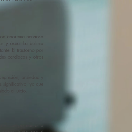
con anorexia nerviosa
ar y ósea. La bulimia
ante. El trastorno por
des cardíacas y otros
depresión, ansiedad y
 significativo, ya que
edo al juicio.
to el cuerpo como la
onales, junto con el