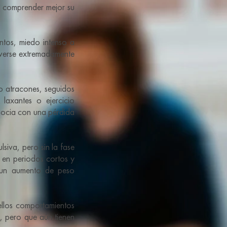
a comprender mejor su
ntos, miedo intenso a
 verse extremadamente
o atracones, seguidos
laxantes o ejercicio
asocia con una pérdida
lsiva, pero sin la fase
 en periodos cortos y
a un aumento de peso
llos comportamientos
, pero que aún tienen