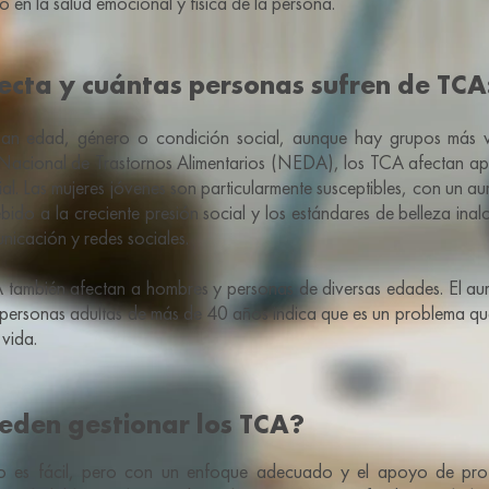
vo en la salud emocional y física de la persona.
ecta y cuántas personas sufren de TCA
nan edad, género o condición social, aunque hay grupos más vu
Nacional de Trastornos Alimentarios (NEDA), los TCA afectan a
al. Las mujeres jóvenes son particularmente susceptibles, con un au
ebido a la creciente presión social y los estándares de belleza in
nicación y redes sociales.
 también afectan a hombres y personas de diversas edades. El au
 personas adultas de más de 40 años indica que es un problema qu
 vida.
eden gestionar los TCA?
 es fácil, pero con un enfoque adecuado y el apoyo de profe