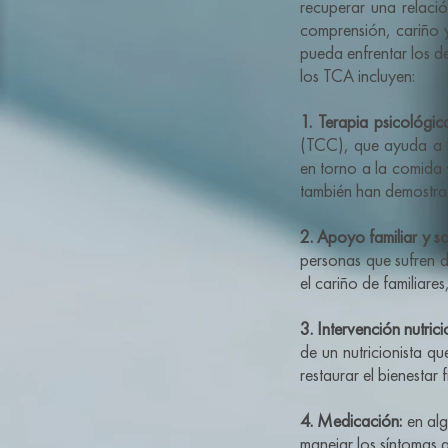
recuperar una relaci
comprensión, cariño 
pueda enfrentar los d
los TCA incluyen:
1. Terapia psicológic
(TCC), que ayuda a l
en torno a la comida 
también han demostrad
2. Apoyo familiar y so
personas que sufren d
el cariño de familiare
3. Intervención nutrici
de un nutricionista q
restaurar el bienestar
4. Medicación:
en alg
manejar los síntomas 