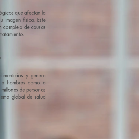
ógicos que afectan la
 imagen física. Este
ión compleja de causas
tratamiento.
?
limenticios y genera
nto a hombres como a
 millones de personas
lema global de salud