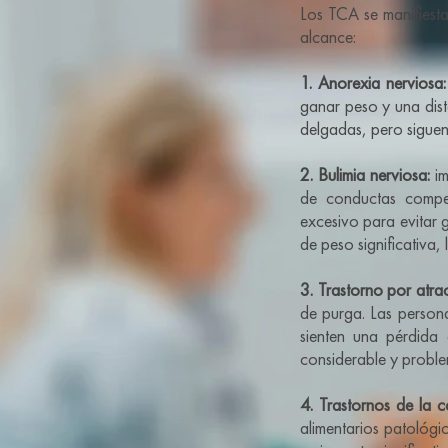
Los TCA se manifiesta
alcance:
1. Anorexia nerviosa:
ganar peso y una dis
delgadas, pero sigue
2. Bulimia nerviosa:
im
de conductas compen
excesivo para evitar 
de peso significativa, 
3. Trastorno por atra
de purga. Las person
sienten una pérdida
considerable y probl
4. Trastornos de la 
alimentarios patológ