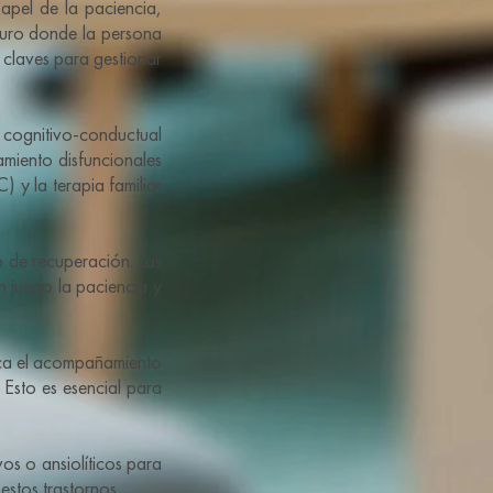
apel de la paciencia,
guro donde la persona
 claves para gestionar
 cognitivo-conductual
miento disfuncionales
 y la terapia familiar
 de recuperación. Las
n juego la paciencia y
ica el acompañamiento
 Esto es esencial para
os o ansiolíticos para
stos trastornos.