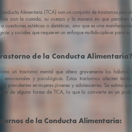
 Conducta Alimentaria (TCA) son un conjunto de trastornos psicol
sonas con la comida, su cuerpo y la manera en que perciben su
 a cuestiones estéticas o dietéticas, sino que es una manifestac
icas y sociales que requieren un enfoque multidisciplinar para su 
Trastorno de la Conducta Alimentaria
mo un trastorno mental que altera gravemente los hábitos a
as, emocionales y psicológicas. Estos trastornos afectan ta
más prevalentes en mujeres jóvenes y adolescentes. Se estima que
fren de alguna forma de TCA, lo que lo convierte en un prob
stornos de la Conducta Alimentaria: