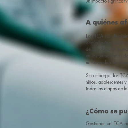
un impacto significati
A quiénes af
Los TCA no discrimi
Según la Asociación 
de la población mundi
en los últimos años d
en los medios de comu
Sin embargo, los TCA
niños, adolescentes y
todas las etapas de la
¿Cómo se pu
Gestionar un TCA no