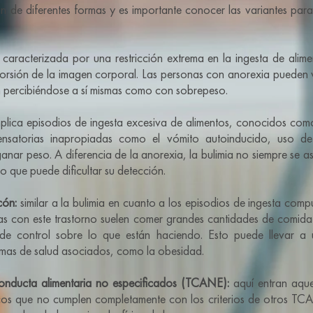
n de diferentes formas y es importante conocer las variantes par
caracterizada por una restricción extrema en la ingesta de alime
torsión de la imagen corporal. Las personas con anorexia pueden
n percibiéndose a sí mismas como con sobrepeso.
plica episodios de ingesta excesiva de alimentos, conocidos com
satorias inapropiadas como el vómito autoinducido, uso de 
ganar peso. A diferencia de la anorexia, la bulimia no siempre se 
lo que puede dificultar su detección.
cón:
similar a la bulimia en cuanto a los episodios de ingesta compu
as con este trastorno suelen comer grandes cantidades de comida
 de control sobre lo que están haciendo. Esto puede llevar 
emas de salud asociados, como la obesidad.
conducta alimentaria no especificados (TCANE):
aquí entran aque
icos que no cumplen completamente con los criterios de otros TCA